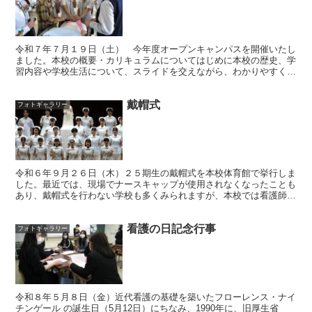
令和７年７月１９日（土） 今年度オープンキャンパスを開催いたし
ました。本校の概要・カリキュラムについてはじめに本校の歴史、学
習内容や学校生活について、スライドを交えながら、わかりやすくお
話しさせていただきました。また、本日一緒に時間を過ごす...
戴帽式
フォトギャラリー
令和６年９月２６日（木）２５期生の戴帽式を本校体育館で挙行しま
した。最近では、現場でナースキャップが使用されなくなったことも
あり、戴帽式を行わない学校も多くみられますが、本校では看護師の
象徴として、現在も行っています。戴帽の儀開式からほどな...
看護の日記念行事
フォトギャラリー
令和８年５月８日（金）近代看護の基礎を築いたフローレンス・ナイ
チンゲール の誕生日（5月12日）にちなみ、1990年に、旧厚生省