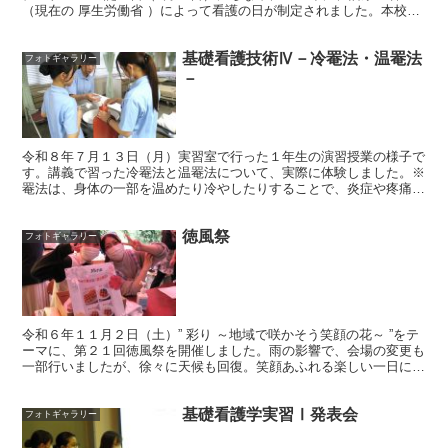
（現在の 厚生労働省 ）によって看護の日が制定されました。本校で
は、看護についてあらためて考えを巡らし、再認識で...
基礎看護技術Ⅳ－冷罨法・温罨法
フォトギャラリー
－
令和８年７月１３日（月）実習室で行った１年生の演習授業の様子で
す。講義で習った冷罨法と温罨法について、実際に体験しました。※
罨法は、身体の一部を温めたり冷やしたりすることで、炎症や疼痛を
緩和し、病状の好転や患者の自覚症状の軽減をはかる技術で...
徳風祭
フォトギャラリー
令和６年１１月２日（土）” 彩り ～地域で咲かそう笑顔の花～ ”をテ
ーマに、第２１回徳風祭を開催しました。雨の影響で、会場の変更も
一部行いましたが、徐々に天候も回復。笑顔あふれる楽しい一日にな
りました。★ 予定通り１０時にオープニングが始ま...
基礎看護学実習Ⅰ発表会
フォトギャラリー