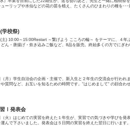
（水）卒業を目前にした22期生が、送る会のあと、先生と一緒に植樹祭
ューリップや水仙などの花の苗を植え、たくさんのひまわりの種を･･･最
(学校祭)
日(土) 10:00～15:00Restart ～繋げよう こころの輪～ をテー
どん・唐揚げ・炊き込みご飯など、8品を販売。終始多くの方でにぎわいま
日（月）学生自治会の企画・主催で、新入生と２年生の交流会が行われ
や質問など、お互いを知るための時間です。”はじめまして” の顔合わせ
習Ⅰ発表会
日（火）はじめての実習を終えた１年生が、実習での気づきや学びを発
を運んで下さいました。発表会は５日間の実習を終えた翌日に行います