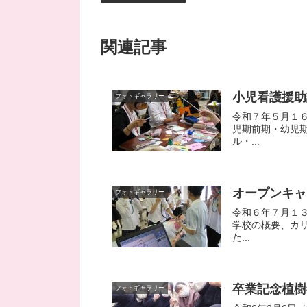
関連記事
小児看護援助
フォトギャラリー
令和７年５月１
児期前期・幼児
ル・...
オープンキャ
フォトギャラリー
令和６年７月１
学校の概要、カ
た...
卒業記念植樹
フォトギャラリー