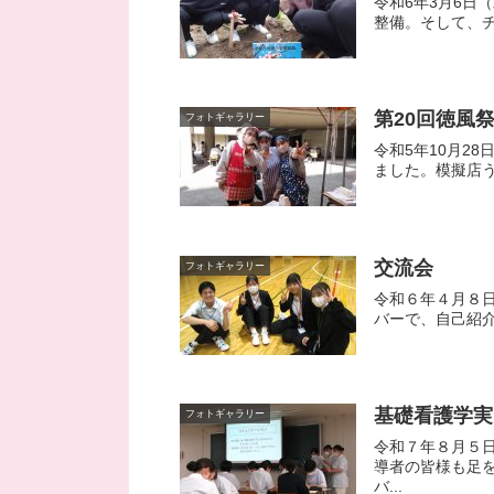
令和6年3月6日
整備。そして、チ
第20回徳風祭
フォトギャラリー
令和5年10月28
ました。模擬店う
交流会
フォトギャラリー
令和６年４月８
バーで、自己紹介
基礎看護学実
フォトギャラリー
令和７年８月５
導者の皆様も足
バ...