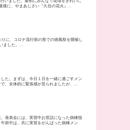
を行いました。最初にみんなで花壇をきれいに
後に、やまあじさい『久住の花火』...
マに、４年ぶりに、コロナ流行前の形での徳風祭を開催し
した。...
ました。まずは、今日１日を一緒に過ごすメン
で、全体的に緊張感が見られましたが、...
表。発表会には、実習中お世話になった病棟指
。午前中は、共に実習をがんばった病棟メン